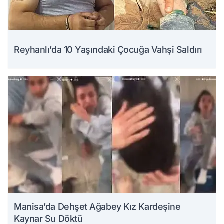
Reyhanlı’da 10 Yaşındaki Çocuğa Vahşi Saldırı
Manisa’da Dehşet Ağabey Kız Kardeşine
Kaynar Su Döktü