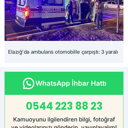
Elazığ'da ambulans otomobille çarpıştı: 3 yaralı
WhatsApp İhbar Hattı
0544 223 88 23
Kamuoyunu ilgilendiren bilgi, fotoğraf
ve videolarınızı gönderin, yayınlayalım!