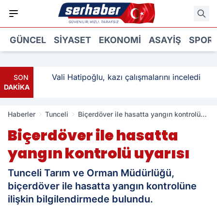
GÜNCEL
SIYASET
EKONOMI
ASAYIŞ
SPOR
ı: 3
Vali Hatipoğlu, kazı çalışmalarını inceledi
SON
DAKİKA
Haberler
Tunceli
Biçerdöver ile hasatta yangın kontrolü
uyarısı
Biçerdöver ile hasatta
yangın kontrolü uyarısı
Tunceli Tarım ve Orman Müdürlüğü,
biçerdöver ile hasatta yangın kontrolüne
ilişkin bilgilendirmede bulundu.