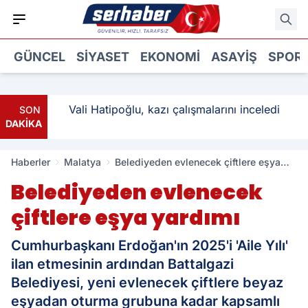
GÜNCEL
SIYASET
EKONOMI
ASAYIŞ
SPOR
: 3
Vali Hatipoğlu, kazı çalışmalarını inceledi
SON
DAKİKA
Haberler
Malatya
Belediyeden evlenecek çiftlere eşya
yardımı
Belediyeden evlenecek
çiftlere eşya yardımı
Cumhurbaşkanı Erdoğan'ın 2025'i 'Aile Yılı'
ilan etmesinin ardından Battalgazi
Belediyesi, yeni evlenecek çiftlere beyaz
eşyadan oturma grubuna kadar kapsamlı