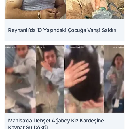
Reyhanlı’da 10 Yaşındaki Çocuğa Vahşi Saldırı
Manisa’da Dehşet Ağabey Kız Kardeşine
Kaynar Su Döktü