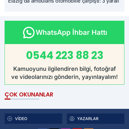
Elazığ'da ambulans otomobille çarpıştı: 3 yaralı
WhatsApp İhbar Hattı
0544 223 88 23
Kamuoyunu ilgilendiren bilgi, fotoğraf
ve videolarınızı gönderin, yayınlayalım!
ÇOK OKUNANLAR
VİDEO
YAZARLAR