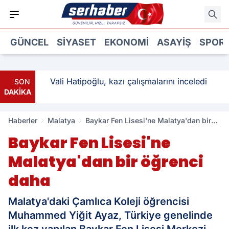
GÜNCEL
SIYASET
EKONOMI
ASAYIŞ
SPOR
: 3
Vali Hatipoğlu, kazı çalışmalarını inceledi
SON
DAKİKA
Haberler
Malatya
Baykar Fen Lisesi'ne Malatya'dan bir
öğrenci daha
Baykar Fen Lisesi'ne
Malatya'dan bir öğrenci
daha
Malatya'daki Çamlıca Koleji öğrencisi
Muhammed Yiğit Ayaz, Türkiye genelinde