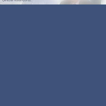
çerezler kullanıyoruz.
Esra Ser
Genel Yayın Yönetmeni
Turgut Özal Tıp Merkezi’nde acil servis
yenileme çalışmaları başlıyor. Başhekim Doç. Dr.
Erol Karaarslan, merkezin 28 yıldır sadece bölge
değil, Türkiye ve dünyanın farklı ülkelerinden
gelen hastalara hizmet verdiğini söyledi.
İlk etapta 600 yatak kapasitesiyle planlanan
Turgut Özal Tıp Merkezi, gelişen tıp teknolojileri
ve artan ihtiyaçlar doğrultusunda bugün bin 612