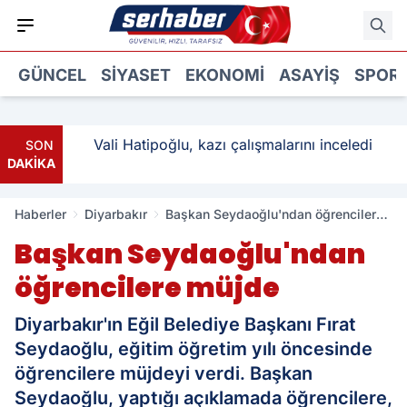
GÜNCEL
SIYASET
EKONOMI
ASAYIŞ
SPOR
: 3
Vali Hatipoğlu, kazı çalışmalarını inceledi
SON
DAKİKA
Haberler
Diyarbakır
Başkan Seydaoğlu'ndan öğrencilere
müjde
Başkan Seydaoğlu'ndan
öğrencilere müjde
Diyarbakır'ın Eğil Belediye Başkanı Fırat
Seydaoğlu, eğitim öğretim yılı öncesinde
öğrencilere müjdeyi verdi. Başkan
Seydaoğlu, yaptığı açıklamada öğrencilere,