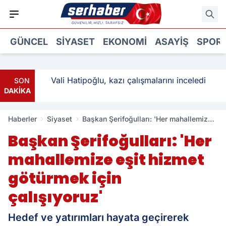
GÜNCEL
SIYASET
EKONOMI
ASAYIŞ
SPOR
: 3
Vali Hatipoğlu, kazı çalışmalarını inceledi
SON
DAKİKA
Haberler
Siyaset
Başkan Şerifoğulları: 'Her mahallemize
eşit hizmet götürmek için çalışıyoruz'
Başkan Şerifoğulları: 'Her
mahallemize eşit hizmet
götürmek için
çalışıyoruz'
Hedef ve yatırımları hayata geçirerek