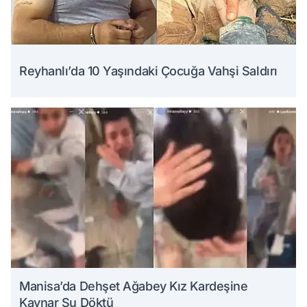
Reyhanlı’da 10 Yaşındaki Çocuğa Vahşi Saldırı
Manisa’da Dehşet Ağabey Kız Kardeşine
Kaynar Su Döktü