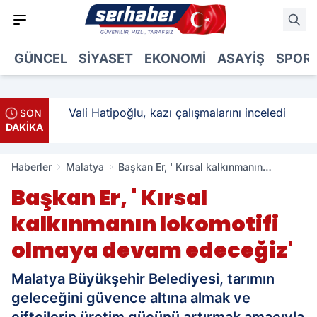
GÜNCEL
SIYASET
EKONOMI
ASAYIŞ
SPOR
: 3
Vali Hatipoğlu, kazı çalışmalarını inceledi
SON
DAKİKA
Haberler
Malatya
Başkan Er, ' Kırsal kalkınmanın
lokomotifi olmaya devam edeceğiz'
Başkan Er, ' Kırsal
kalkınmanın lokomotifi
olmaya devam edeceğiz'
Malatya Büyükşehir Belediyesi, tarımın
geleceğini güvence altına almak ve