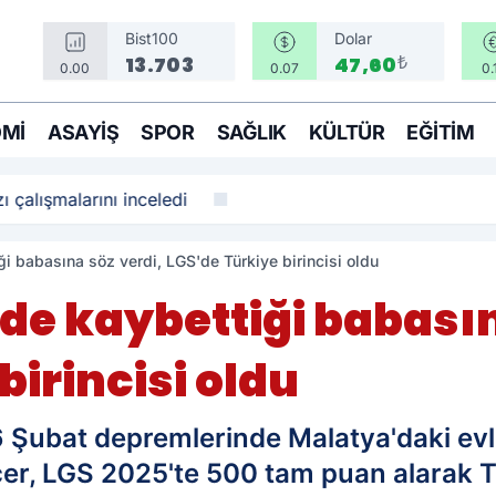
Bist100
Dolar
₺
13.703
47,60
0.00
0.07
0.
MI
ASAYIŞ
SPOR
SAĞLIK
KÜLTÜR
EĞITIM
ı çalışmalarını inceledi
ği babasına söz verdi, LGS'de Türkiye birincisi oldu
nde kaybettiği babasın
birincisi oldu
ubat depremlerinde Malatya'daki evler
er, LGS 2025'te 500 tam puan alarak Tür