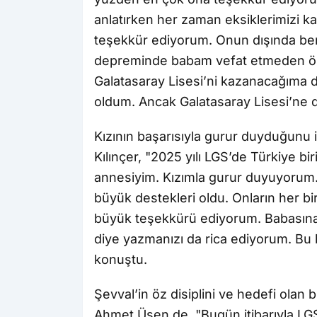
anlatırken her zaman eksiklerimizi k
teşekkür ediyorum. Onun dışında ben
depreminde babam vefat etmeden önc
Galatasaray Lisesi’ni kazanacağıma d
oldum. Ancak Galatasaray Lisesi’ne 
Kızının başarısıyla gurur duyduğunu
Kılınçer, "2025 yılı LGS’de Türkiye bir
annesiyim. Kızımla gurur duyuyorum.
büyük destekleri oldu. Onların her bi
büyük teşekkürü ediyorum. Babasına v
diye yazmanızı da rica ediyorum. Bu b
konuştu.
Şevval’in öz disiplini ve hedefi olan
Ahmet Üşen de, "Bugün itibarıyla LGS