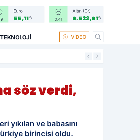
Euro
Altın (Gr)
₺
₺
55,11
6.522,61
19
0.41
VİDEO
TEKNOLOJI
16:58
Boksör Oral Arsla
a söz verdi,
i yıkılan ve babasını
kiye birincisi oldu.