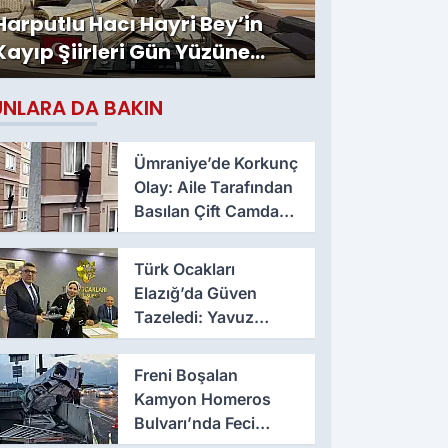
Harputlu Hacı Hayri Bey’in
Kayıp Şiirleri Gün Yüzüne
Çıktı
UNLARA DA BAKIN
Ümraniye’de Korkunç
Olay: Aile Tarafından
Basılan Çift Camdan
Atladı
Türk Ocakları
Elazığ’da Güven
Tazeledi: Yavuz
Haykır Yeniden
Başkan
Freni Boşalan
Kamyon Homeros
Bulvarı’nda Feci
Kazaya Neden Oldu