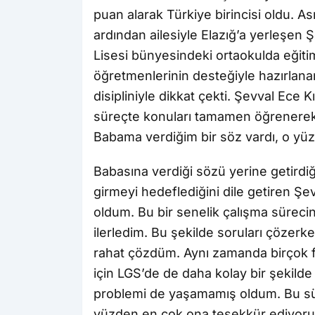
puan alarak Türkiye birincisi oldu. As
ardından ailesiyle Elazığ’a yerleşen
Lisesi bünyesindeki ortaokulda eğiti
öğretmenlerinin desteğiyle hazırlan
disipliniyle dikkat çekti. Şevval Ece K
süreçte konuları tamamen öğrenerek il
Babama verdiğim bir söz vardı, o yüz
Babasına verdiği sözü yerine getirdiğ
girmeyi hedeflediğini dile getiren Şev
oldum. Bu bir senelik çalışma süreci
ilerledim. Bu şekilde soruları çözer
rahat çözdüm. Aynı zamanda birçok f
için LGS’de de daha kolay bir şekild
problemi de yaşamamış oldum. Bu s
yüzden en çok ona teşekkür ediyoru