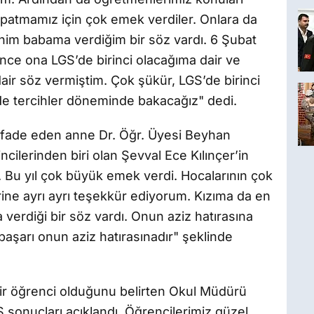
apatmamız için çok emek verdiler. Onlara da
im babama verdiğim bir söz vardı. 6 Şubat
e ona LGS’de birinci olacağıma dair ve
air söz vermiştim. Çok şükür, LGS’de birinci
de tercihler döneminde bakacağız" dedi.
 ifade eden anne Dr. Öğr. Üyesi Beyhan
incilerinden biri olan Şevval Ece Kılınçer’in
 Bu yıl çok büyük emek verdi. Hocalarının çok
rine ayrı ayrı teşekkür ediyorum. Kızıma da en
erdiği bir söz vardı. Onun aziz hatırasına
aşarı onun aziz hatırasınadır" şeklinde
 bir öğrenci olduğunu belirten Okul Müdürü
 sonuçları açıklandı. Öğrencilerimiz güzel