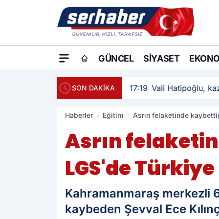
GÜNCEL
SIYASET
EKONO
17:19
Vali Hatipoğlu, kaz
SON DAKİKA
Haberler
Eğitim
Asrın felaketinde kaybetti
Asrın felaketi
LGS'de Türkiye 
Kahramanmaraş merkezli 6 Ş
kaybeden Şevval Ece Kılınç