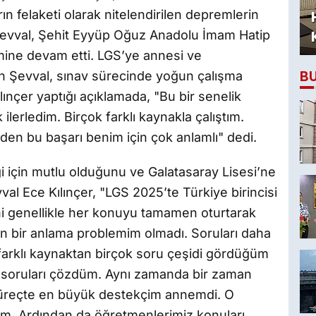
rın felaketi olarak nitelendirilen depremlerin
 Şevval, Şehit Eyyüp Oğuz Anadolu İmam Hatip
mine devam etti. LGS’ye annesi ve
B
an Şevval, sınav sürecinde yoğun çalışma
ılınçer yaptığı açıklamada, "Bu bir senelik
erledim. Birçok farklı kaynakla çalıştım.
den bu başarı benim için çok anlamlı" dedi.
i için mutlu olduğunu ve Galatasaray Lisesi’ne
val Ece Kılınçer, "LGS 2025’te Türkiye birincisi
ni genellikle her konuyu tamamen oturtarak
ken bir anlama problemim olmadı. Soruları daha
arklı kaynaktan birçok soru çeşidi gördüğüm
e soruları çözdüm. Aynı zamanda bir zaman
üreçte en büyük destekçim annemdi. O
m. Ardından da öğretmenlerimiz konuları