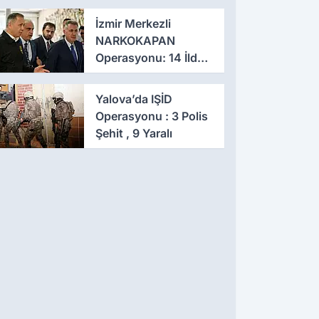
İzmir Merkezli
NARKOKAPAN
Operasyonu: 14 İlde
Eş Zamanlı Baskın,
641 Gözaltı
Yalova’da IŞİD
Operasyonu : 3 Polis
Şehit , 9 Yaralı