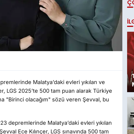
Ç
İL
emlerinde Malatya’daki evleri yıkılan ve
er, LGS 2025’te 500 tam puan alarak Türkiye
na "Birinci olacağım" sözü veren Şevval, bu
 depremlerinde Malatya’daki evleri yıkılan
Şevval Ece Kılınçer, LGS sınavında 500 tam