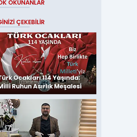
OK OKUNANLAR
GINIZI ÇEKEBILIR
Türk Ocakları 114 Yaşında:
Milli Ruhun Asırlık Meşalesi