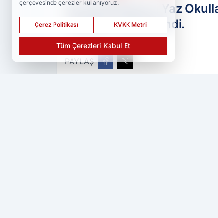
çerçevesinde çerezler kullanıyoruz.
Elazığ Belediyesi Yaz Okull
programı düzenlendi.
Çerez Politikası
KVKK Metni
Tüm Çerezleri Kabul Et
PAYLAŞ
Ser Haber
kaynağını Google'da tercih 