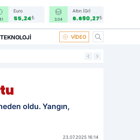
Euro
Altın (Gr)
₺
₺
55,24
6.690,27
41
3.04
VİDEO
TEKNOLOJI
16:58
Boksör Oral Arsla
tu
neden oldu. Yangın,
23.07.2025 16:14