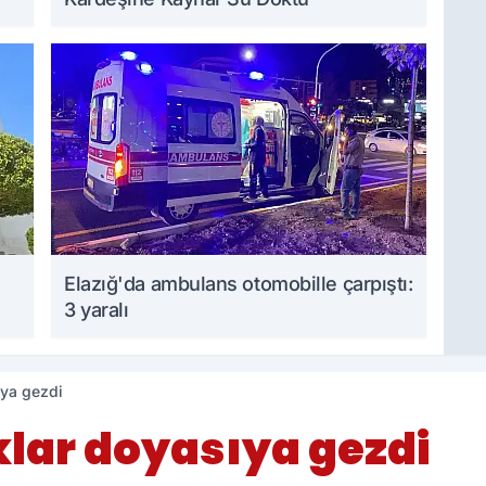
Elazığ'da ambulans otomobille çarpıştı:
3 yaralı
ıya gezdi
klar doyasıya gezdi