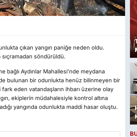
unlukta çıkan yangın paniğe neden oldu.
na sıçramadan söndürüldü.
ine bağlı Aydınlar Mahallesi’nde meydana
lede bulunan bir odunlukta henüz bilinmeyen bir
i fark eden vatandaşların ihbarı üzerine olay
ngın, ekiplerin müdahalesiyle kontrol altına
adığı yangında odunlukta maddi hasar oluştu.
B