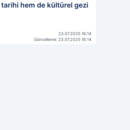
tarihi hem de kültürel gezi
23.07.2025 16:14
Güncelleme: 23.07.2025 16:14
WhatsApp İhbar Hattı
0544 223 88 23
Kamuoyunu ilgilendiren bilgi,
fotoğraf ve videolarınızı
gönderin, yayınlayalım!