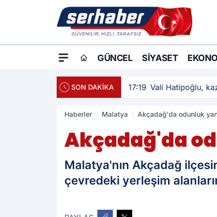
GÜNCEL
SIYASET
EKONO
17:19
Vali Hatipoğlu, kaz
SON DAKİKA
Haberler
Malatya
Akçadağ'da odunluk yan
Akçadağ'da od
Malatya'nın Akçadağ ilçesi
çevredeki yerleşim alanlar