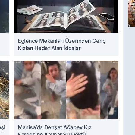
Eğlence Mekanları Üzerinden Genç
Kızları Hedef Alan İddalar
hşi
Manisa’da Dehşet Ağabey Kız
Kardeşine Kaynar Su Döktü