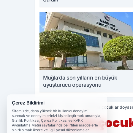
Muğla’da son yılların en büyük
uyuşturucu operasyonu
Çerez Bildirimi
Haberler
Güncel
Elazığ'da çocuklar doyas
Sitemizde, daha yüksek bir kullanıcı deneyimi
sunmak ve deneyimlerinizi kişiselleştirmek amacıyla,
Elazığ'da çocu
Gizlilik Politikası, Çerez Politikası ve KVKK
Aydınlatma Metni sayfalarında belirtilen maddelerle
sınırlı olmak üzere ve ilgili yasal düzenlemeler