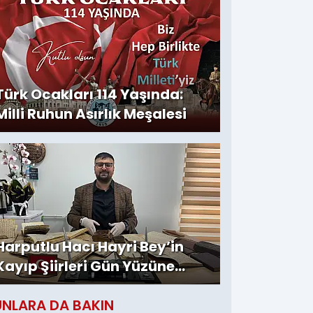
Türk Ocakları 114 Yaşında:
Milli Ruhun Asırlık Meşalesi
Harputlu Hacı Hayri Bey’in
Kayıp Şiirleri Gün Yüzüne
Çıktı
UNLARA DA BAKIN