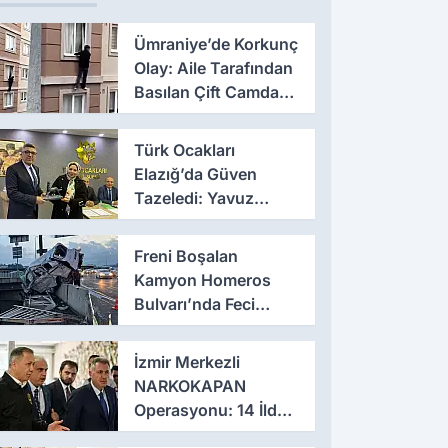
Ümraniye’de Korkunç
Olay: Aile Tarafından
Basılan Çift Camdan
Atladı
Türk Ocakları
Elazığ’da Güven
Tazeledi: Yavuz
Haykır Yeniden
Başkan
Freni Boşalan
Kamyon Homeros
Bulvarı’nda Feci
Kazaya Neden Oldu
İzmir Merkezli
NARKOKAPAN
Operasyonu: 14 İlde
Eş Zamanlı Baskın,