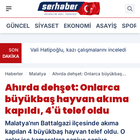
GÜNCEL
SIYASET
EKONOMI
ASAYIŞ
SPOR
: 3
Vali Hatipoğlu, kazı çalışmalarını inceledi
SON
DAKİKA
Haberler
Malatya
Ahırda dehşet: Onlarca büyükbaş
hayvan akıma kapıldı, 4'ü telef oldu
Ahırda dehşet: Onlarca
büyükbaş hayvan akıma
kapıldı, 4'ü telef oldu
Malatya'nın Battalgazi ilçesinde akıma
kapılan 4 büyükbaş hayvan telef oldu. O